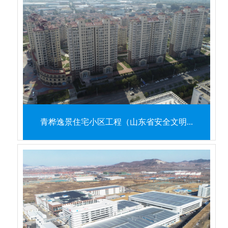
青桦逸景住宅小区工程（山东省安全文明...