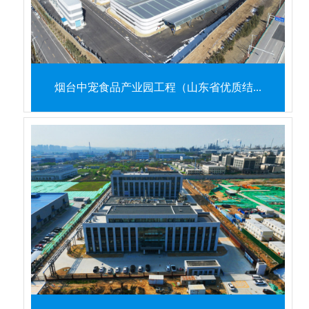
烟台中宠食品产业园工程（山东省优质结...