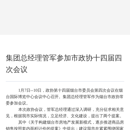
集团总经理管军参加市政协十四届四
次会议
1
月
7
日
--10
日，政协第十四届烟台市委员会第四次会议在烟
台国际博览中心会议中心召开。集团总经理管军作为烟台市政协常
委参加会议。
本次政协会议，管军总经理通过深入调研，充分征求相关意
见，根据我市实际情况，立足经济、文化建设，提出了两个提案。
其中《关于构建烟台市房地产发展新模式，逐步推进商品房
销售按照套内面积计价的提案》中提出：建议我市在紧紧围绕国家