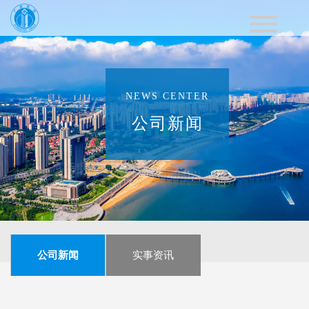
NEWS CENTER
公司新闻
公司新闻
实事资讯