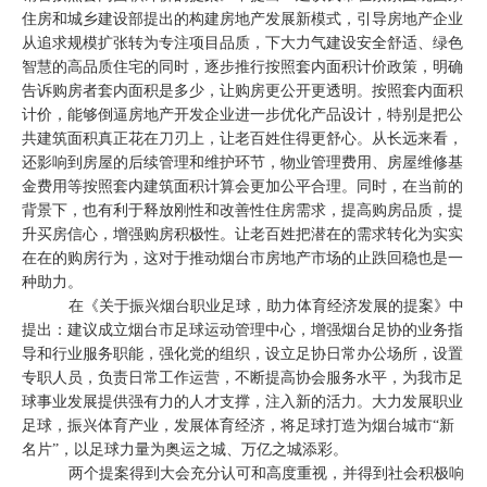
住房和城乡建设部提出的构建房地产发展新模式，引导房地产企业
从追求规模扩张转为专注项目品质，下大力气建设安全舒适、绿色
智慧的高品质住宅的同时，逐步推行按照套内面积计价政策，明确
告诉购房者套内面积是多少，让购房更公开更透明。按照套内面积
计价，能够倒逼房地产开发企业进一步优化产品设计，特别是把公
共建筑面积真正花在刀刃上，让老百姓住得更舒心。从长远来看，
还影响到房屋的后续管理和维护环节，物业管理费用、房屋维修基
金费用等按照套内建筑面积计算会更加公平合理。同时，在当前的
背景下，也有利于释放刚性和改善性住房需求，提高购房品质，提
升买房信心，增强购房积极性。让老百姓把潜在的需求转化为实实
在在的购房行为，这对于推动烟台市房地产市场的止跌回稳也是一
种助力。
在《关于振兴烟台职业足球，助力体育经济发展的提案》中
提出：建议成立烟台市足球运动管理中心，增强烟台足协的业务指
导和行业服务职能，强化党的组织，设立足协日常办公场所，设置
专职人员，负责日常工作运营，不断提高协会服务水平，为我市足
球事业发展提供强有力的人才支撑，注入新的活力。大力发展职业
足球，振兴体育产业，发展体育经济，将足球打造为烟台城市“新
名片”，以足球力量为奥运之城、万亿之城添彩。
两个提案得到大会充分认可和高度重视，并得到社会积极响